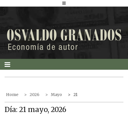
S
k
i
p
t
o
c
o
n
t
e
n
t
Home
2026
Mayo
21
Día:
21 mayo, 2026