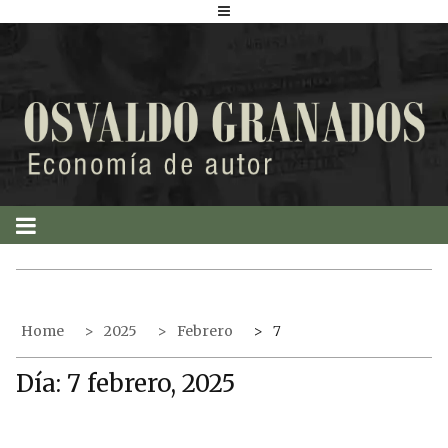
S
k
i
p
t
o
c
o
n
t
e
n
t
Home
2025
Febrero
7
Día:
7 febrero, 2025