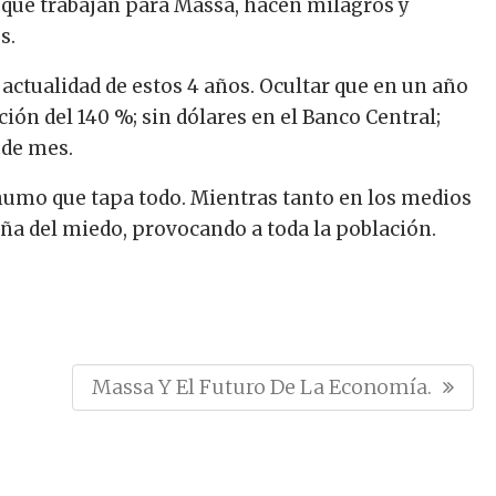
n que trabajan para Massa, hacen milagros y
s.
a actualidad de estos 4 años. Ocultar que en un año
ión del 140 %; sin dólares en el Banco Central;
 de mes.
umo que tapa todo. Mientras tanto en los medios
aña del miedo, provocando a toda la población.
N
Massa Y El Futuro De La Economía.
E
X
T