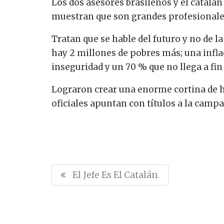
Los dos asesores brasileños y el catalá
muestran que son grandes profesionale
Tratan que se hable del futuro y no de l
hay 2 millones de pobres más; una inflac
inseguridad y un 70 % que no llega a fin
Lograron crear una enorme cortina de h
oficiales apuntan con títulos a la camp
N
P
El Jefe Es El Catalán.
a
R
v
E
e
V