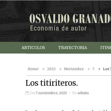
S
k
i
p
t
o
c
ARTICULOS
TRAYECTORIA
ITIN
o
n
t
Home
2023
Noviembre
7
Los 
e
n
Los titiriteros.
t
On
7 noviembre, 2023
By
admin