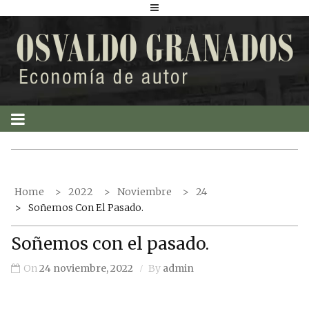
S
k
i
p
t
o
c
o
n
t
Home
2022
Noviembre
24
e
Soñemos Con El Pasado.
n
t
Soñemos con el pasado.
On
24 noviembre, 2022
By
admin