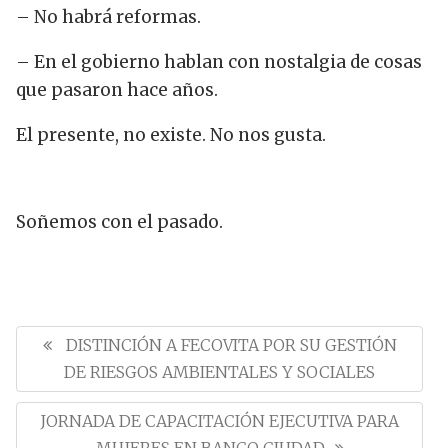
– No habrá reformas.
– En el gobierno hablan con nostalgia de cosas
que pasaron hace años.
El presente, no existe. No nos gusta.
Soñemos con el pasado.
N
a
P
DISTINCIÓN A FECOVITA POR SU GESTIÓN
v
R
DE RIESGOS AMBIENTALES Y SOCIALES
e
E
g
N
JORNADA DE CAPACITACIÓN EJECUTIVA PARA
a
V
c
E
MUJERES EN BANCO CIUDAD