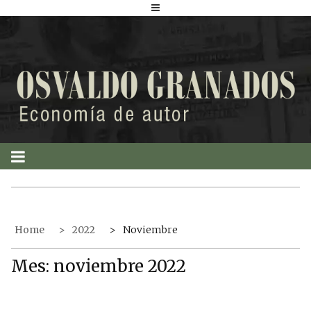
S
k
i
p
t
o
c
o
n
t
e
n
t
Home
2022
Noviembre
Mes:
noviembre 2022