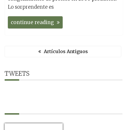
Lo sorprendente es
continue reading
N
a
Artículos Antiguos
v
e
g
TWEETS
a
c
i
ó
n
d
e
e
n
t