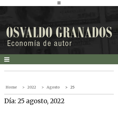
S
k
i
p
t
o
c
o
n
t
e
n
t
Home
2022
Agosto
25
Día:
25 agosto, 2022