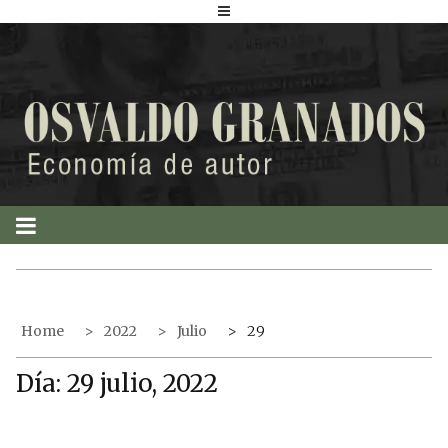
S
k
i
p
t
o
c
o
n
t
e
n
t
Home
2022
Julio
29
Día:
29 julio, 2022