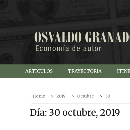
S
k
i
p
t
o
c
o
n
t
e
ARTICULOS
TRAYECTORIA
ITIN
n
t
Home
2019
Octubre
30
Día:
30 octubre, 2019