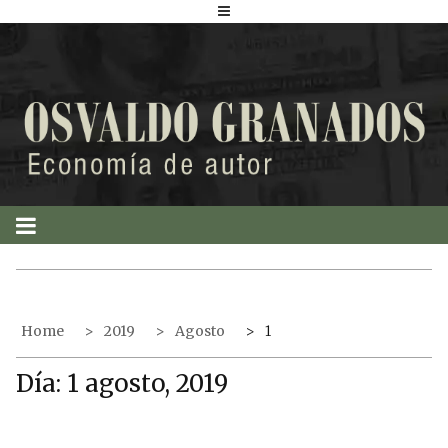
S
k
i
p
t
o
c
o
n
t
e
n
t
Home
2019
Agosto
1
Día:
1 agosto, 2019