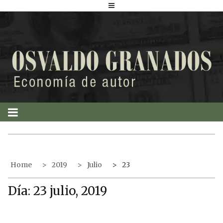
S
k
i
p
t
o
c
o
n
t
e
n
t
Home
2019
Julio
23
Día:
23 julio, 2019