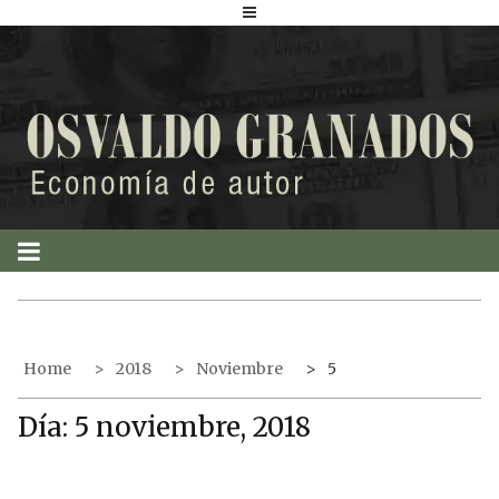
S
k
i
p
t
o
c
o
n
t
e
n
t
Home
2018
Noviembre
5
Día:
5 noviembre, 2018