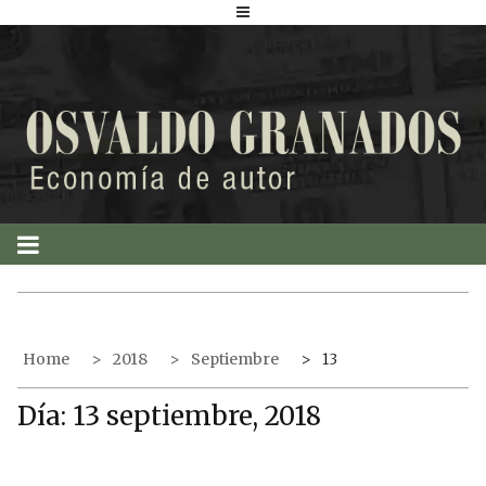
S
k
i
p
t
o
c
o
n
t
e
n
t
Home
2018
Septiembre
13
Día:
13 septiembre, 2018