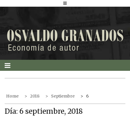
S
k
i
p
t
o
c
o
n
t
e
n
t
Home
2018
Septiembre
6
Día:
6 septiembre, 2018