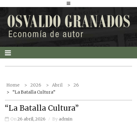
S
k
i
p
t
o
c
o
n
t
Home
2026
Abril
26
e
“La Batalla Cultura”
n
t
“La Batalla Cultura”
On
26 abril, 2026
By
admin