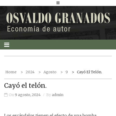
S
k
i
p
t
o
c
o
n
t
Home
2024
Agosto
9
Cayó El Telón.
e
n
Cayó el telón.
t
On
9 agosto, 2024
By
admin
Los escándalos tienen el efecto de una bomba