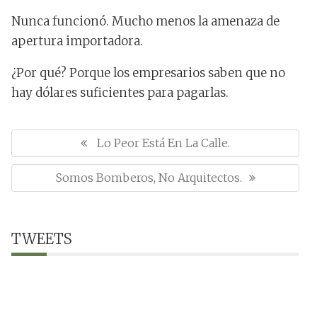
Nunca funcionó. Mucho menos la amenaza de
apertura importadora.
¿Por qué? Porque los empresarios saben que no
hay dólares suficientes para pagarlas.
N
a
P
Lo Peor Está En La Calle.
v
R
e
N
Somos Bomberos, No Arquitectos.
E
g
E
a
V
c
X
I
i
T
TWEETS
O
ó
P
U
n
O
d
S
e
S
P
e
T
O