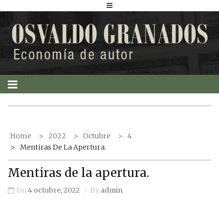
S
k
i
p
t
o
c
o
n
t
Home
2022
Octubre
4
e
Mentiras De La Apertura.
n
t
Mentiras de la apertura.
On
4 octubre, 2022
By
admin