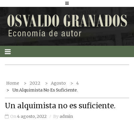
S
k
i
p
t
o
c
o
n
t
Home
2022
Agosto
4
e
Un Alquimista No Es Suficiente.
n
t
Un alquimista no es suficiente.
On
4 agosto, 2022
By
admin