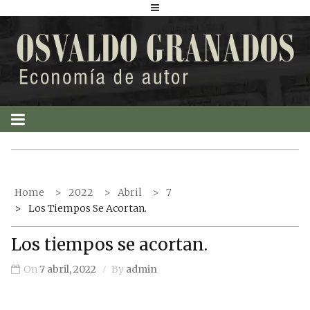
S
k
i
p
t
o
c
o
n
t
Home
2022
Abril
7
e
Los Tiempos Se Acortan.
n
t
Los tiempos se acortan.
On
7 abril, 2022
By
admin