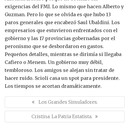
exigencias del FMI. Lo mismo que hacen Alberto y
Guzman.
Pero lo que se olvida es que hubo 13
paros generales que encabezó Saul Ubaldini. Los
empresarios que estuvieron enfrentados con el
gobierno y las 17 provincias gobernadas por el
peronismo que se desbordaron en gastos.
Pequeños detalles, mientras se dirimía si llegaba
Cafiero o Menem.
Un gobierno muy débil,
tembloroso. Los amigos se alejan sin tratar de
hacer ruido. Scioli casa un spot para presidente.
Los tiempos se acortan dramáticamente.
N
a
P
Los Grandes Simuladores.
v
R
e
N
Cristina: La Patria Estatista.
E
g
E
a
V
c
X