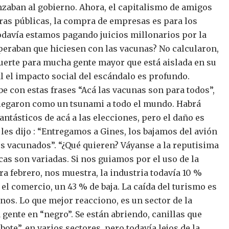
nzaban al gobierno.
Ahora, el capitalismo de amigos
 obras públicas, la compra de empresas es para los
Todavía estamos pagando juicios millonarios por la
peraban que hiciesen con las vacunas?
No calcularon,
 muerte para mucha gente mayor que está aislada en su
al el impacto social del escándalo es profundo.
ibe con estas frases “Acá las vacunas son para todos”,
llegaron como un tsunami a todo el mundo.
Habrá
antásticos de acá a las elecciones, pero el daño es
les dijo : “Entregamos a Gines, los bajamos del avión
los vacunados”. “¿Qué quieren? Váyanse a la reputisima
as son variadas.
Si nos guiamos por el uso de la
ra febrero, nos muestra, la industria todavía 10 %
 el comercio, un 43 % de baja.
La caída del turismo es
enos.
Lo que mejor reacciono, es un sector de la
 gente en “negro”.
Se están abriendo, canillas que
ote”, en varios sectores, pero todavía lejos de la