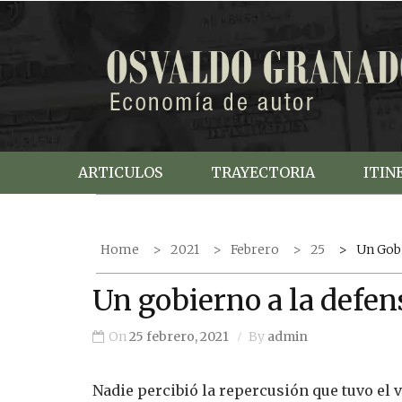
S
k
i
p
t
o
c
ARTICULOS
TRAYECTORIA
ITIN
o
n
t
Home
2021
Febrero
25
Un Gobi
e
n
Un gobierno a la defen
t
On
25 febrero, 2021
By
admin
Nadie percibió la repercusión que tuvo el 