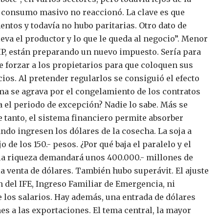
l consumo masivo no reaccionó.
La clave es que
entos y todavía no hubo paritarias.
Otro dato de
eva el productor y lo que le queda al negocio”.
Menor
IP, están preparando un nuevo impuesto.
Sería para
e forzar a los propietarios para que coloquen sus
cios.
Al pretender regularlos se consiguió el efecto
ma se agrava por el congelamiento de los contratos
 el periodo de excepción? Nadie lo sabe. Más se
e tanto, el sistema financiero permite absorber
ando ingresen los dólares de la cosecha.
La soja a
o de los 150.- pesos.
¿Por qué baja el paralelo y el
 la riqueza demandará unos 400.000.- millones de
a venta de dólares.
También hubo superávit. El ajuste
n del IFE, Ingreso Familiar de Emergencia, ni
 los salarios.
Hay además, una entrada de dólares
es a las exportaciones.
El tema central, la mayor