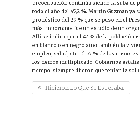
preocupación continúa siendo la suba de p
todo el año del 45,2 %. Martin Guzman ya sa
pronóstico del 29 % que se puso en el Pre
más importante fue un estudio de un organ
Allí se indica que el 47 % de la población 
en blanco o en negro sino también la vivie
empleo, salud, etc.
El 55 % de los menores 
los hemos multiplicado. Gobiernos estatis
tiempo, siempre dijeron que tenían la solu
N
P
Hicieron Lo Que Se Esperaba.
a
R
v
E
e
V
g
I
a
O