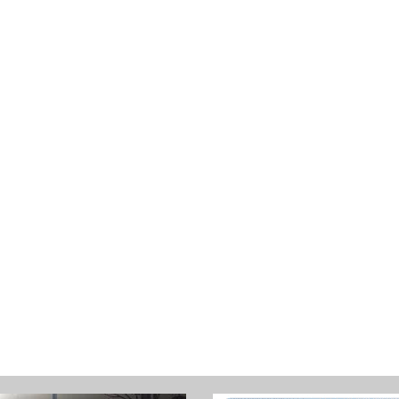
S
T
: