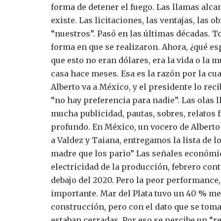
forma de detener el fuego. Las llamas alca
existe. Las licitaciones, las ventajas, las
“nuestros”. Pasó en las últimas décadas. 
forma en que se realizaron.
Ahora, ¿qué es
que esto no eran dólares, era la vida o la
casa hace meses.
Esa es la razón por la cu
Alberto va a México, y el presidente lo rec
“no hay preferencia para nadie”.
Las olas 
mucha publicidad, pautas, sobres, relatos f
profundo. En México, un vocero de Alberto 
a Valdez y Taiana, entregamos la lista de 
madre que los pario”
Las señales económic
electricidad de la producción, febrero cont
debajo del 2020. Pero la peor performance,
importante. Mar del Plata tuvo un 40 % m
construcción, pero con el dato que se toma
estaban cerradas. Por eso se percibe un “reb