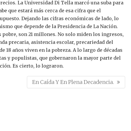
recios.
La Universidad Di Tella marcó una suba para
be que estará más cerca de esa cifra que el
supuesto.
Dejando las cifras económicas de lado, lo
ismo que depende de la Presidencia de La Nación.
es pobre, son 21 millones. No solo miden los ingresos,
nda precaria, asistencia escolar, precariedad del
de 18 años viven en la pobreza.
A lo largo de décadas
tas y populistas, que gobernaron la mayor parte del
ción.
Es cierto, lo lograron.
N
En Caída Y En Plena Decadencia.
E
X
T
P
O