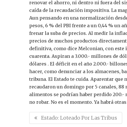
renovar el ahorro, ni dentro ni fuera del s
caída de la recaudación impositiva. La ma
Aun pensando en una normalización desde ju
pesos, 6 % del PBI frente a un 0,44 % un añ
frenar la suba de precios.
Al medir la infl
precios de muchos productos directamente
definitiva, como dice Melconian, con este 
cuarenta.
Aspiran a 3.000.- millones de dól
dólares . El déficit en el año 2.000.- billon
hacer, como denunciar a los almacenes, banc
tribuna. El Estado te cuida. Aparentar que
recaudaron un domingo por 5 canales, 88 m
alimentos se podrían haber perdido 200.- 
no robar. No es el momento. Ya habrá otra
N
P
Estado: Loteado Por Las Tribus
a
R