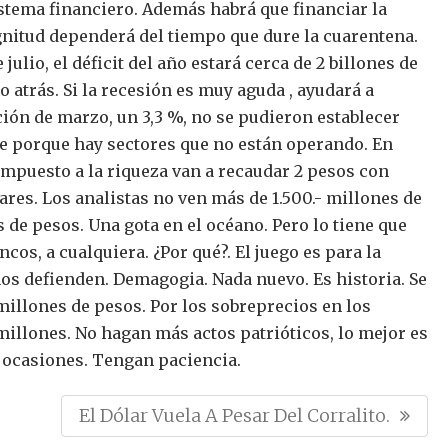
istema financiero.
Además habrá que financiar la
gnitud dependerá del tiempo que dure la cuarentena.
lio, el déficit del año estará cerca de 2 billones de
o atrás. Si la recesión es muy aguda , ayudará a
ación de marzo, un 3,3 %, no se pudieron establecer
 porque hay sectores que no están operando.
En
impuesto a la riqueza van a recaudar 2 pesos con
ares. Los analistas no ven más de 1.500.- millones de
es de pesos. Una gota en el océano.
Pero lo tiene que
os, a cualquiera. ¿Por qué?. El juego es para la
 nos defienden. Demagogia. Nada nuevo.
Es historia.
Se
illones de pesos. Por los sobreprecios en los
millones.
No hagan más actos patrióticos, lo mejor es
s ocasiones. Tengan paciencia.
N
El Dólar Vuela A Pesar Del Corralito.
E