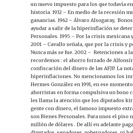
un nuevo impuesto para los que todavía en
historia.
1932 – En medio de la recesión mu
ganancias.
1962 – Álvaro Alsogaray, Bonos 
ayudar a salir de la hiperinflación se det
Personales.
1995 – Por la crisis mexicana y
2001 – Cavallo señala, que por la crisis y 
Nunca más se fue.
2002 – Retenciones a l
recordemos : el ahorro forzado de Alfonsín
confiscación del dinero de las AFJP. La no
hiperinflaciones.
No mencionamos los innu
Hermes González en 1991, en ese momento en
ahorristas en forma compulsiva un bono c
les llama la atención que los diputados kir
gente con dinero, el famoso impuesto extr
son Bienes Personales. Para unos el piso n
millón de dólares . De allí en adelante paga
diputados, senadores, gobernadores, ni hab