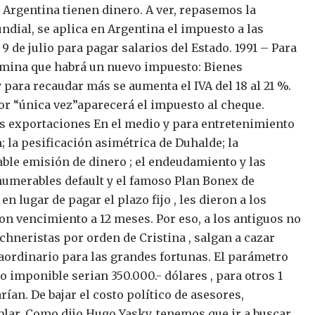
 Argentina tienen dinero.
A ver, repasemos la
ndial, se aplica en Argentina el impuesto a las
9 de julio para pagar salarios del Estado.
1991 – Para
ermina que habrá un nuevo impuesto: Bienes
 para recaudar más se aumenta el IVA del 18 al 21 %.
por “única vez”aparecerá el impuesto al cheque.
as exportaciones
En el medio y para entretenimiento
; la pesificación asimétrica de Duhalde; la
table emisión de dinero ; el endeudamiento y las
merables default y el famoso Plan Bonex de
 lugar de pagar el plazo fijo , les dieron a los
on vencimiento a 12 meses.
Por eso, a los antiguos no
chneristas por orden de Cristina , salgan a cazar
aordinario para las grandes fortunas.
El parámetro
o imponible serian 350.000.- dólares , para otros 1
rían. De bajar el costo político de asesores,
lar.
Como dijo Hugo Yasky, tenemos que ir a buscar