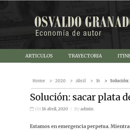
S
k
i
p
t
o
c
ARTICULOS
TRAYECTORIA
ITIN
o
n
t
Home
2020
Abril
16
Solución:
e
n
Solución: sacar plata d
t
On
16 abril, 2020
By
admin
Estamos en emergencia perpetua. Mientras t