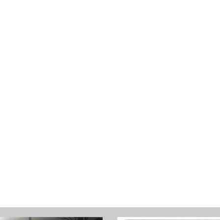
X
T
P
O
S
T
: