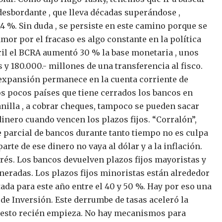
esbordante , que lleva décadas superándose ,
14 %. Sin duda , se persiste en este camino porque se
amor por el fracaso es algo constante en la política
bril el BCRA aumentó 30 % la base monetaria , unos
y 180.000.- millones de una transferencia al fisco.
la expansión permanece en la cuenta corriente de
os pocos países que tiene cerrados los bancos en
nilla , a cobrar cheques, tampoco se pueden sacar
 dinero cuando vencen los plazos fijos. “Corralón”,
 parcial de bancos durante tanto tiempo no es culpa
parte de ese dinero no vaya al dólar y a la inflación.
erés. Los bancos devuelven plazos fijos mayoristas y
neradas. Los plazos fijos minoristas están alrededor
tada para este año entre el 40 y 50 %. Hay por eso una
de Inversión.
Este derrumbe de tasas aceleró la
esto recién empieza. No hay mecanismos para