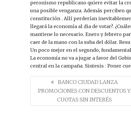
peronismo republicano quiere evitar la c
una posible venganza.
Además perciben que
constitución . Allí perderían inevitablem
llegará la economía al dia de votar?. ¿Cuál
mantiene lo necesario. Enero y febrero par
caer de la mano con la suba del dólar.
Resu
Un poco mejor en el segundo, fundamentalm
La economía no va a jugar a favor del Gobie
central en la campaña.
Sintesis : Poner cu
N
P
BANCO CIUDAD LANZA
a
R
PROMOCIONES CON DESCUENTOS Y
v
E
CUOTAS SIN INTERÉS
e
V
g
I
a
O