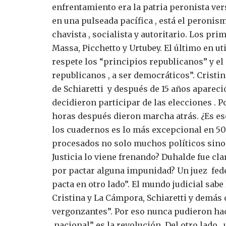
enfrentamiento era la patria peronista ver
en una pulseada pacífica , está el peroni
chavista , socialista y autoritario.
Los prime
Massa, Picchetto y Urtubey.
El último en ut
respete los “principios republicanos” y e
republicanos , a ser democráticos”.
Cristi
de Schiaretti y después de 15 años apareció 
decidieron participar de las elecciones . Po
horas después dieron marcha atrás.
¿Es es
los cuadernos es lo más excepcional en 50
procesados no solo muchos políticos sino 
Justicia lo viene frenando?
Duhalde fue clar
por pactar alguna impunidad?
Un juez fed
pacta en otro lado”.
El mundo judicial sabe 
Cristina y La Cámpora, Schiaretti y demás 
vergonzantes”. Por eso nunca pudieron hac
nacional” es la revolución. Del otro lado ,