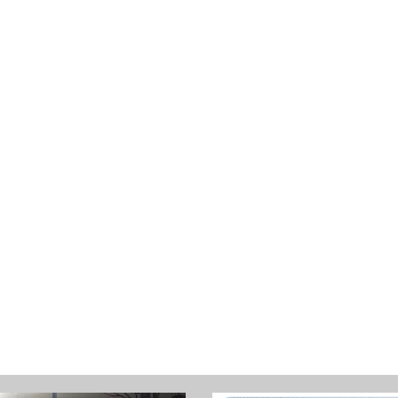
S
T
: