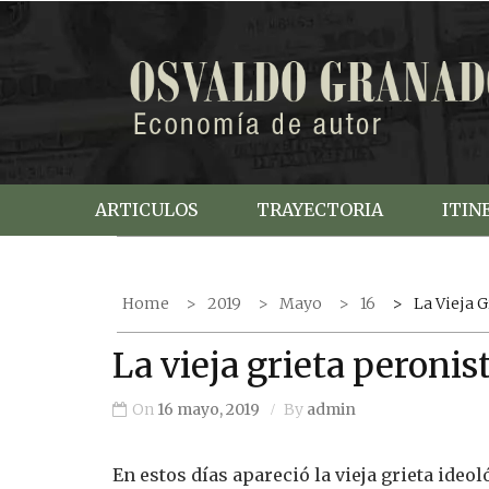
S
k
i
p
t
o
c
ARTICULOS
TRAYECTORIA
ITIN
o
n
t
Home
2019
Mayo
16
La Vieja 
e
n
La vieja grieta peronis
t
On
16 mayo, 2019
By
admin
En estos días apareció la vieja grieta ideo