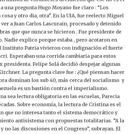
e a una pregunta Hugo Moyano fue claro : “Los
osa y otro dia, otra”.
En la UIA, fue reelecto Miguel
 ver a Juan Carlos Lascurain, procesado y detenido
bras que que nunca se hicieron . Fue presidente de
o. Nadie explico porque estaba , pero acotaron en
l Instituto Patria vivieron con indignación el fuerte
cri. Esperaban una corrida cambiaria para estos
x presidenta.
Felipe Solá decidió despejar algunas
rchner. La pregunta clave fue : ¿Qué piensan hacer
ora dominan los sub 40, más cerca del socialismo y
ezuela es un bastión contra el imperialismo.
na sea lectura obligatoria en las escuelas,
Parecia
écadas.
Sobre economía, la lectura de Cristina es el
n que no interesa tanto el sistema democrático y
ento antisistema con propuestas totalitarias. “A la
a y no las discusiones en el Congreso”, subrayan.
El