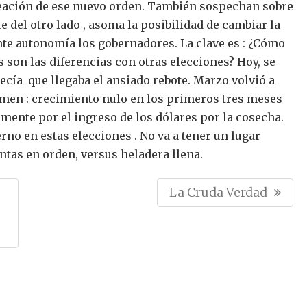
reación de ese nuevo orden. También sospechan sobre
 del otro lado , asoma la posibilidad de cambiar la
ente autonomía los gobernadores.
La clave es : ¿Cómo
es son las diferencias con otras elecciones?
Hoy, se
ecía que llegaba el ansiado rebote. Marzo volvió a
men : crecimiento nulo en los primeros tres meses
ente por el ingreso de los dólares por la cosecha.
rno en estas elecciones . No va a tener un lugar
entas en orden, versus heladera llena.
N
La Cruda Verdad
E
X
T
P
O