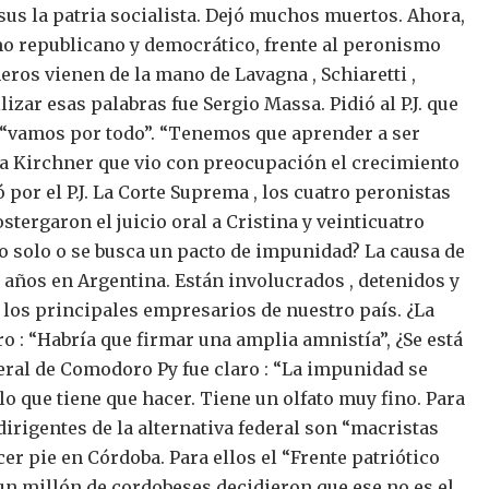
sus la patria socialista. Dejó muchos muertos.
Ahora,
smo republicano y democrático, frente al peronismo
ros vienen de la mano de Lavagna , Schiaretti ,
ilizar esas palabras fue Sergio Massa.
Pidió al P.J. que
l “vamos por todo”. “Tenemos que aprender a ser
na Kirchner que vio con preocupación el crecimiento
por el P.J.
La Corte Suprema , los cuatro peronistas
stergaron el juicio oral a Cristina y veinticuatro
o solo o se busca un pacto de impunidad?
La causa de
 años en Argentina. Están involucrados , detenidos y
los principales empresarios de nuestro país.
¿La
o : “Habría que firmar una amplia amnistía”, ¿Se está
eral de Comodoro Py fue claro : “La impunidad se
lo que tiene que hacer. Tiene un olfato muy fino.
Para
dirigentes de la alternativa federal son “macristas
er pie en Córdoba.
Para ellos el “Frente patriótico
 un millón de cordobeses decidieron que ese no es el