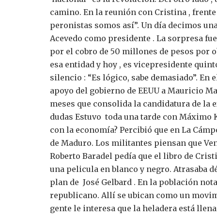
camino.
En la reunión con Cristina , frent
peronistas somos así”. Un día decimos una c
Acevedo como presidente . La sorpresa fue
por el cobro de 50 millones de pesos por o
esa entidad y hoy , es vicepresidente quint
silencio : “Es lógico, sabe demasiado”.
En e
apoyo del gobierno de EEUU a Mauricio Ma
meses que consolida la candidatura de la e
dudas
Estuvo toda una tarde con Máximo Ki
con la economía?
Percibió que en La Cámp
de Maduro.
Los militantes piensan que Ven
Roberto Baradel pedía que el libro de Cristi
una pelicula en blanco y negro. Atrasaba d
plan de José Gelbard .
En la población nota
republicano. Allí se ubican como un movimi
gente le interesa que la heladera está llen