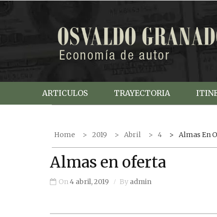
S
k
i
p
t
o
c
ARTICULOS
TRAYECTORIA
ITIN
o
n
t
Home
2019
Abril
4
Almas En O
e
n
Almas en oferta
t
On
4 abril, 2019
By
admin