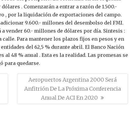
 dólares . Comenzarán a entrar a razón de 1.500.-
o , por la liquidación de exportaciones del campo.
adicionar 9.600.- millones del desembolso del FMI.
 a vender 60.- millones de dólares por día.
Sintesis :
 calle.
Para mantener los plazos fijos en pesos y en
 entidades del 62,5 % durante abril. El Banco Nación
es al 48 % anual .
Esta es la realidad. Las promesas se
gó para quedarse.
N
Aeropuertos Argentina 2000 Será
E
Anfitrión De La Próxima Conferencia
X
Anual De ACI En 2020
T
P
O
S