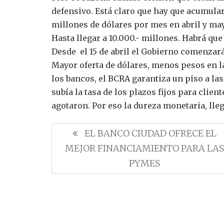
defensivo.
Está claro que hay que acumular
millones de dólares por mes en abril y may
Hasta llegar a 10.000.- millones.
Habrá que 
Desde el 15 de abril el Gobierno comenzará
Mayor oferta de dólares, menos pesos en la
los bancos, el BCRA garantiza un piso a las
subía la tasa de los plazos fijos para client
agotaron.
Por eso la dureza monetaria, lle
N
P
EL BANCO CIUDAD OFRECE EL
a
R
MEJOR FINANCIAMIENTO PARA LAS
v
E
PYMES
e
V
g
I
a
O
c
U