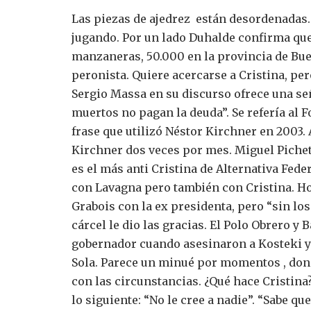
Las piezas de ajedrez están desordenadas.
jugando.
Por un lado Duhalde confirma qu
manzaneras, 50.000 en la provincia de Bue
peronista. Quiere acercarse a Cristina, pe
Sergio Massa en su discurso ofrece una se
muertos no pagan la deuda”. Se refería al 
frase que utilizó Néstor Kirchner en 2003
Kirchner dos veces por mes.
Miguel Pichet
es el más anti Cristina de Alternativa Feder
con Lavagna pero también con Cristina. Ho
Grabois con la ex presidenta, pero “sin lo
cárcel le dio las gracias.
El Polo Obrero y B
gobernador cuando asesinaron a Kosteki y 
Sola.
Parece un minué por momentos , donde
con las circunstancias.
¿Qué hace Cristina
lo siguiente: “No le cree a nadie”. “Sabe q