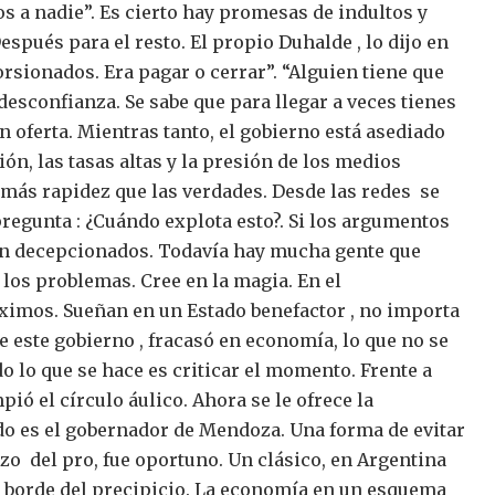
s a nadie”.
Es cierto hay promesas de indultos y
espués para el resto.
El propio Duhalde , lo dijo en
orsionados. Era pagar o cerrar”. “Alguien tiene que
desconfianza. Se sabe que para llegar a veces tienes
n oferta.
Mientras tanto, el gobierno está asediado
ación, las tasas altas y la presión de los medios
más rapidez que las verdades. Desde las redes se
pregunta : ¿Cuándo explota esto?.
Si los argumentos
en decepcionados.
Todavía hay mucha gente que
los problemas. Cree en la magia. En el
áximos. Sueñan en un Estado benefactor , no importa
e este gobierno , fracasó en economía, lo que no se
do lo que se hace es criticar el momento.
Frente a
ió el círculo áulico. Ahora se le ofrece la
do es el gobernador de Mendoza. Una forma de evitar
azo del pro, fue oportuno. Un clásico, en Argentina
 borde del precipicio.
La economía en un esquema