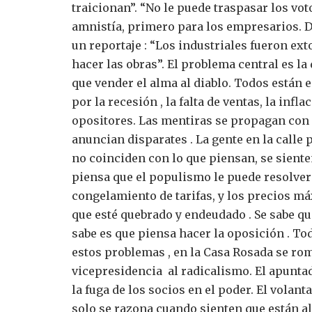
traicionan”. “No le puede traspasar los voto
amnistía, primero para los empresarios. D
un reportaje : “Los industriales fueron ext
hacer las obras”.
El problema central es la 
que vender el alma al diablo. Todos están e
por la recesión , la falta de ventas, la infl
opositores.
Las mentiras se propagan con 
anuncian disparates .
La gente en la calle 
no coinciden con lo que piensan, se sient
piensa que el populismo le puede resolver 
congelamiento de tarifas, y los precios m
que esté quebrado y endeudado .
Se sabe qu
sabe es que piensa hacer la oposición . To
estos problemas , en la Casa Rosada se romp
vicepresidencia al radicalismo. El apunta
la fuga de los socios en el poder.
El volant
solo se razona cuando sienten que están al