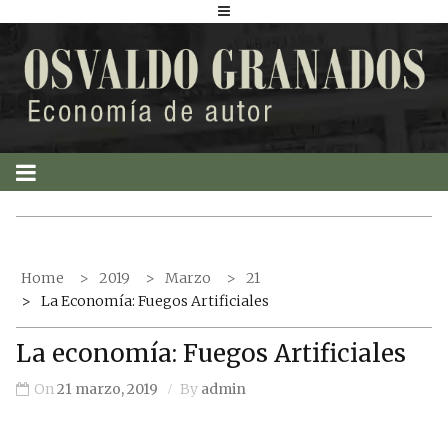
S
k
i
p
t
o
c
o
n
t
Home
2019
Marzo
21
e
La Economía: Fuegos Artificiales
n
t
La economía: Fuegos Artificiales
On
21 marzo, 2019
By
admin