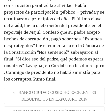
construcción paralizó la actividad. Había
proyectos de participación público – privada y se
terminaron a principios del año .
El último clavo
del ataúd, fue la declaración del presidente en el
reportaje de Majul. Confesó que su padre acepto
hechos de corrupción , pagó sobornos.
“Estamos
desprotegidos” fue el comentario en la Cámara de
la Construcción “Nos sentenció”, subrayaron al
final. “Si dice eso del padre, qué podemos esperar
nosotros”.
Lavagna , en Córdoba no les dio respiro
. Conmigo de presidente no habrá amnistía para
los corruptos.
Punto final.
N
a
P
BANCO CIUDAD COSECHÓ EXCELENTES
v
R
RESULTADOS EN EXPOAGRO 2019
e
E
g
N