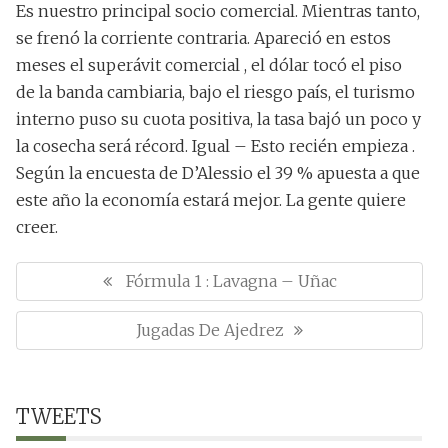
Es nuestro principal socio comercial. Mientras tanto,
se frenó la corriente contraria. Apareció en estos
meses el superávit comercial , el dólar tocó el piso
de la banda cambiaria, bajo el riesgo país, el turismo
interno puso su cuota positiva, la tasa bajó un poco y
la cosecha será récord. Igual – Esto recién empieza .
Según la encuesta de D’Alessio el 39 % apuesta a que
este año la economía estará mejor. La gente quiere
creer.
N
a
P
Fórmula 1 : Lavagna – Uñac
v
R
e
N
Jugadas De Ajedrez
E
g
E
a
V
c
X
I
i
T
TWEETS
O
ó
P
U
n