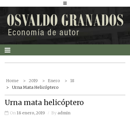
S
k
i
p
t
o
c
o
n
t
Home
2019
Enero
18
e
Urna Mata Helicóptero
n
t
Urna mata helicóptero
On
18 enero, 2019
By
admin