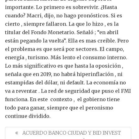
importante. Lo primero es sobrevivir.
¿Hasta
cuando?
Macri, dijo, no hago pronósticos. Si es
cierto , siempre fallaron.
La que lo hizo , es la
titular del Fondo Monetario. Señaló ; “en abril
están pegando la vuelta”. Ella es mas creible.
Pero
el problema es que será por sectores. El campo,
energía , turismo. Más lento el consumo interno.
Lo más significativo es que hasta la oposición ,
señala que en 2019, no habrá hiperinflación , ni
estampidas del dólar, ni default. La economía no
va a reventar . La red de seguridad que puso el FMI
funciona.
En este contexto , el gobierno tiene
todo para ganar, siempre que el peronismo
continue dividido.
N
a
P
ACUERDO BANCO CIUDAD Y BID INVEST
v