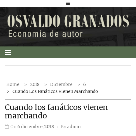
S
k
i
p
t
o
c
o
n
t
Home
2018
Diciembre
6
e
Cuando Los Fanáticos Vienen Marchando
n
t
Cuando los fanáticos vienen
marchando
On
6 diciembre, 2018
By
admin