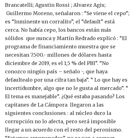
Brancatelli; Agustin Rossi ; Alvarez Agis;
Guillermo Moreno, señalaron : “Se viene el cepo”;
es “Inminente un corralito”, el “default” está
cerca.
No había cepo, los bancos están más
sólidos que nunca y Martín Redrado explicó : “El
programa de financiamiento muestra que se
necesitan 7.500.- millones de dólares hasta
diciembre de 2019, es el 1,5 % del PBI”. “No
conozco ningún país – señalo -, que haya
defaultealo por una cifra tan baja”. “ Lo que hay es
incertidumbre, algo que no le gusta al mercado”. “
El tema es manejable”.
¿Qué estaba pasando?
Los
capitanes de La Cámpora llegaron a las
siguientes conclusiones : al núcleo duro la
corrupción no lo afecta, pero será imposible
llegar a un acuerdo con el resto del peronismo.
“Estamos envenenados”, no se van a acercar.