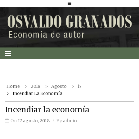
S
k
i
p
t
o
c
o
n
t
Home
2018
Agosto
17
e
Incendiar La Economía
n
t
Incendiar la economía
On
17 agosto, 2018
By
admin