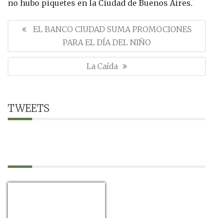
no hubo piquetes en la Ciudad de Buenos Aires.
N
a
P
EL BANCO CIUDAD SUMA PROMOCIONES
v
R
PARA EL DÍA DEL NIÑO
e
E
g
N
La Caída
a
V
c
E
I
i
X
O
ó
T
TWEETS
U
n
P
d
S
e
O
P
e
S
O
n
T
t
S
r
:
T
a
:
d
a
s