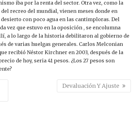
smo iba por la renta del sector. Otra vez, como la
del recreo del mundial, vienen meses donde en
 desierto con poco agua en las cantimploras. Del
da vez que estuvo en la oposición , se encolumna
, a lo largo de la historia debilitaron al gobierno de
és de varias huelgas generales.
Carlos Melconian
que recibió Néstor Kirchner en 2003, después de la
precio de hoy, seria 41 pesos.
¿Los 27 pesos son
ente?
N
Devaluación Y Ajuste
E
X
T
P
O