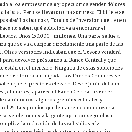
jado a los empresarios agropecuarios vender dólares
 la baja. Pero se llevaron una sorpresa. El billete se
 pasaba?
Los bancos y Fondos de Inversión que tienen
bacs no saben qué solución va a encontrar el
ebacs. Unos 150.000.- millones. Una parte se fue a
ra que se va a canjear directamente una parte de las
o. Otras versiones indicaban que el Tesoro venderá
I para devolver préstamos al Banco Central y que
ue están en el mercado. Ninguna de estas soluciones
nden en forma anticipada.
Los Fondos Comunes se
aben que el precio es elevado.
Desde junio del año
s , el martes, aparece el Banco Central a vender
de camioneros, algunos gremios estatales y
a el 25. Los precios que lentamente comienzan a
e se vende menos y la gente opta por segundas o
omplica la reducción de los subsidios a la
o. Los insumos básicos de estos servicios están