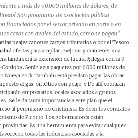
ivalente a más de 90.000 millones de dólares, de
inero? Son programas de asociación pública
n financiados por el sector privado en parte o en
unos casos con avales del estado, como se pagan?
rifas,peajes,canones,cargos tributarios o por el Tesoro
l habrá ofertas para ampliar ,mejorar y mantener una
era tanda será la extensión de la ruta 3; llegar con la 9
Córdoba . Serán seis paquetes por 6.000 millones de
en Nueva York .También está previsto pagar las obras
puesto al gas-oil ,Otros con peaje y De allí cobrarán
articiparán empresarios locales asociados a grupos
s . Se le da tanta importancia a este plan que el
reso al peronismo no Cristinista. Es decir los contratos
eronismo de Picheto .Los gobernadores están
 provincias, Es una herramienta para evitar cualquier
avorecen todas las industrias asociadas a la