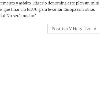
,cemento y asfalto. Frigerio denomina este plan un mini
as que financió EE.UU. para levantar Europa con obras
ial. No será mucho?
N
Positivo Y Negativo
E
X
T
P
O
S
T
: