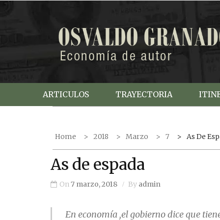
S
k
i
p
t
o
c
ARTICULOS
TRAYECTORIA
ITIN
o
n
t
Home
2018
Marzo
7
As De Es
e
n
As de espada
t
On
7 marzo, 2018
By
admin
En economía ,el gobierno dice que tien