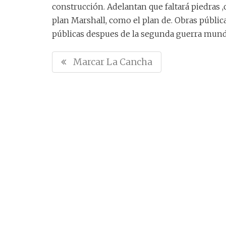
construcción. Adelantan que faltará piedras 
plan Marshall, como el plan de. Obras públic
públicas despues de la segunda guerra mund
N
P
Marcar La Cancha
a
R
v
E
e
V
g
I
a
O
c
U
i
S
ó
P
O
n
S
d